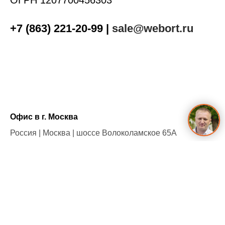
ОГРН 1207700456303
+7 (863) 221-20-99
|
sale@webort.ru
Офис в г. Москва
Россия | Москва | шоссе Волоколамское 65А
Офис в г. Ростов-на-Дону
Россия | Ростов-на-Дону | улица Нансена 239
Адрес склада
Россия | Ростов-на-Дону | улица Страны Советов 46